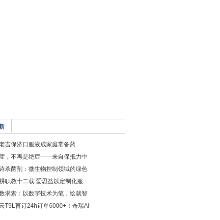
新
老吉保济口服液成家庭常备药
症，不再是绝症——来自保抵力中
诗杀菌剂：微生物控制领域的绿色
耕职教十二载 爱思益以定制化服
数求索：以数字技术为笔，绘就智
云T9L盲订24h订单6000+！奇瑞AI