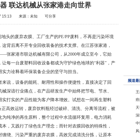
器 联达机械从张家港走向世界
7 15:13
来源：未知
可分享
间地头的废弃农膜、工厂生产的PE/PP废料，不再是污染环境
，这背后离不开专业回收装备的技术支撑。在江苏张家港，
—张家港市联达机械有限公司，从2000年成立至今，它始
，让每一台废塑料回收设备都成为守护绿色地球的“利器”，产
用实力诠释着环保装备企业的坚守与担当。
频道最
者来说，设备的能耗、耐用性和操作便捷性，直接决定了回
机械深谙行业痛点，在产品研发生产中始终把节电、节水、
王
用实打实的产品性能为客户降本增效。试想在一间再生塑料
癌
天
设备正高效运转，废弃饮料瓶经过破碎、清洗、分离等流程，被
深
化为纯净的再生原料，整个过程中水流循环复用，电力消耗
中
成本，又践行了绿色生产理念；而针对农膜回收的特殊性，
风
对缠绕、污染严重的废弃农膜，高效完成清洗分拣，让原本