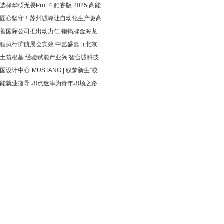
选择华硕无畏Pro14 酷睿版 2025 高能
匠心坚守！苏州诚峰让自动化生产更高
善国际公司推出动力仁.锡镐牌金海龙
程执行护航展会实效 中艺盛嘉（北京
土筑根基 经验赋能产业兴 智合诚科技
国设计中心“MUSTANG | 驭梦新生”校
能就业指导 职点迷津为青年职场之路