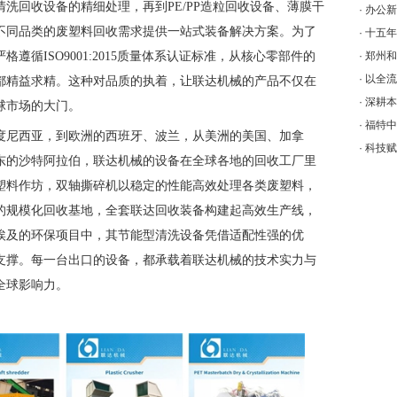
洗回收设备的精细处理，再到PE/PP造粒回收设备、薄膜干
·
办公新
不同品类的废塑料回收需求提供一站式装备解决方案。为了
·
十五年
遵循ISO9001:2015质量体系认证标准，从核心零部件的
·
郑州和
·
以全流
都精益求精。这种对品质的执着，让联达机械的产品不仅在
·
深耕本
球市场的大门。
·
福特中
度尼西亚，到欧洲的西班牙、波兰，从美洲的美国、加拿
·
科技赋
东的沙特阿拉伯，联达机械的设备在全球各地的回收工厂里
塑料作坊，双轴撕碎机以稳定的性能高效处理各类废塑料，
的规模化回收基地，全套联达回收装备构建起高效生产线，
埃及的环保项目中，其节能型清洗设备凭借适配性强的优
支撑。每一台出口的设备，都承载着联达机械的技术实力与
全球影响力。