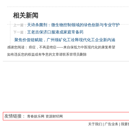
相关新闻
天诗杀菌剂：微生物控制领域的绿色创新与专业守护
上一篇：
王老吉保济口服液成家庭常备药
下一篇：
聚焦价值链赋能，广州领矿化工诠释现代化工企业新内涵
·
感谢您阅读： 癌症，不再是绝症——来自保抵力中医现代化的康复希望
如有违反您的权益或有争意的文章请联系管理员删除
友情链接：
青春娱乐网
资源财经网
关于我们
|
广告业务
|
我要