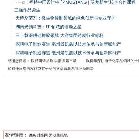
福特中国设计中心“MUSTANG | 驭梦新生”校企合作课程
下一篇：
三强作品诞生
天诗杀菌剂：微生物控制领域的绿色创新与专业守护
·
湖南光韵科技：IT 领域的璀璨之星
·
三十载深耕硅橡胶领域 大洋集团铸就行业标杆
·
深耕电子制造赛道 亳州景凯鑫以技术传承与创新赋能产
·
深耕电子制造赛道 亳州景凯鑫以技术传承与创新赋能产
·
感谢您阅读： 以精研铸品质 以服务赢市场 —— 飘得华深耕电子化学品领域的
如有违反您的权益或有争意的文章请联系管理员删除
友情链接：
商务财经网
游戏集结地