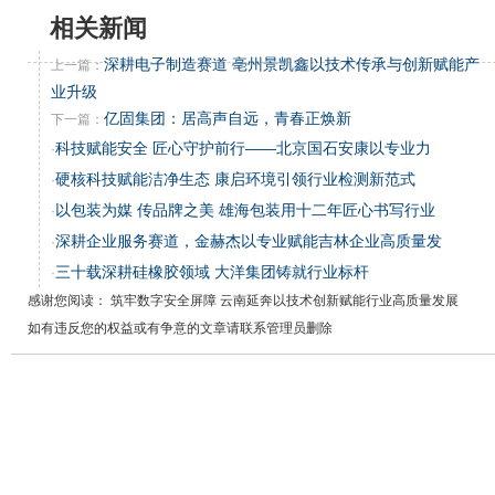
相关新闻
深耕电子制造赛道 亳州景凯鑫以技术传承与创新赋能产
上一篇：
业升级
亿固集团：居高声自远，青春正焕新
下一篇：
科技赋能安全 匠心守护前行——北京国石安康以专业力
·
硬核科技赋能洁净生态 康启环境引领行业检测新范式
·
以包装为媒 传品牌之美 雄海包装用十二年匠心书写行业
·
深耕企业服务赛道，金赫杰以专业赋能吉林企业高质量发
·
三十载深耕硅橡胶领域 大洋集团铸就行业标杆
·
感谢您阅读： 筑牢数字安全屏障 云南延奔以技术创新赋能行业高质量发展
如有违反您的权益或有争意的文章请联系管理员删除