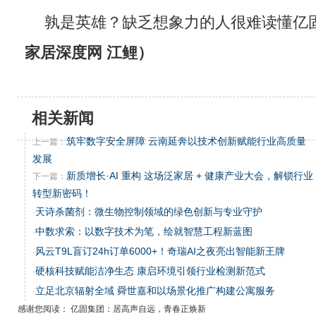
孰是英雄？缺乏想象力的人很难读懂亿
家居深度网 江鲤）
相关新闻
筑牢数字安全屏障 云南延奔以技术创新赋能行业高质量
上一篇：
发展
新质增长·AI 重构 这场泛家居 + 健康产业大会，解锁行业
下一篇：
转型新密码！
天诗杀菌剂：微生物控制领域的绿色创新与专业守护
·
中数求索：以数字技术为笔，绘就智慧工程新蓝图
·
风云T9L盲订24h订单6000+！奇瑞AI之夜亮出智能新王牌
·
硬核科技赋能洁净生态 康启环境引领行业检测新范式
·
立足北京辐射全域 舜世嘉和以场景化推广构建公寓服务
·
感谢您阅读： 亿固集团：居高声自远，青春正焕新