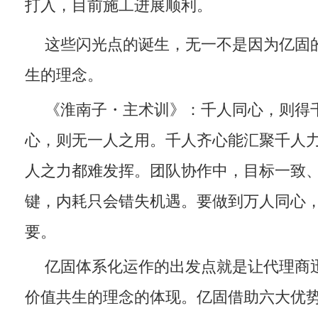
打入，目前施工进展顺利。
这些闪光点的诞生，无一不是因为亿固
生的理念。
《淮南子・主术训》：千人同心，则得
心，则无一人之用。千人齐心能汇聚千人
人之力都难发挥。团队协作中，目标一致
键，内耗只会错失机遇。要做到万人同心
要。
亿固体系化运作的出发点就是让代理商
价值共生的理念的体现。亿固借助六大优